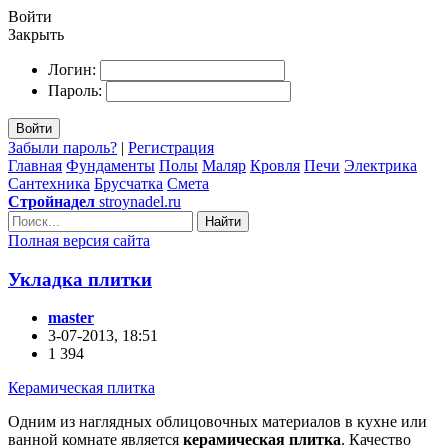
Войти
Закрыть
Логин:
Пароль:
Войти
Забыли пароль?
|
Регистрация
Главная
Фундаменты
Полы
Маляр
Кровля
Печи
Электрика
Сантехника
Брусчатка
Смета
Стройнадел
stroynadel.ru
Найти
Полная версия сайта
Укладка плитки
master
3-07-2013, 18:51
1 394
Керамическая плитка
Одним из наглядных облицовочных материалов в кухне или
ванной комнате является
керамическая плитка
. Качество