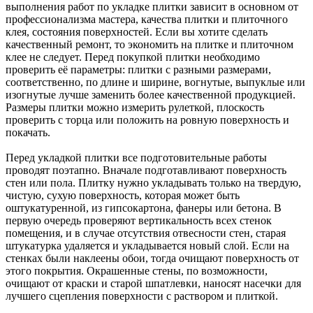
выполнения работ по укладке плитки зависит в основном от
профессионализма мастера, качества плитки и плиточного
клея, состояния поверхностей. Если вы хотите сделать
качественный ремонт, то экономить на плитке и плиточном
клее не следует. Перед покупкой плитки необходимо
проверить её параметры: плитки с разными размерами,
соответственно, по длине и ширине, вогнутые, выпуклые или
изогнутые лучше заменить более качественной продукцией.
Размеры плитки можно измерить рулеткой, плоскость
проверить с торца или положить на ровную поверхность и
покачать.
Перед укладкой плитки все подготовительные работы
проводят поэтапно. Вначале подготавливают поверхность
стен или пола. Плитку нужно укладывать только на твердую,
чистую, сухую поверхность, которая может быть
оштукатуренной, из гипсокартона, фанеры или бетона. В
первую очередь проверяют вертикальность всех стенок
помещения, и в случае отсутствия отвесности стен, старая
штукатурка удаляется и укладывается новый слой. Если на
стенках были наклеены обои, тогда очищают поверхность от
этого покрытия. Окрашенные стены, по возможности,
очищают от краски и старой шпатлевки, наносят насечки для
лучшего сцепления поверхности с раствором и плиткой.