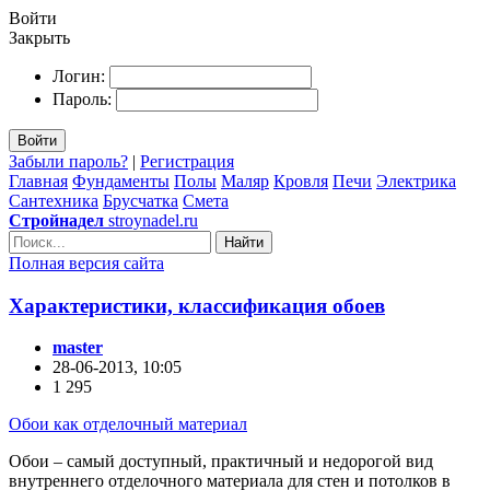
Войти
Закрыть
Логин:
Пароль:
Войти
Забыли пароль?
|
Регистрация
Главная
Фундаменты
Полы
Маляр
Кровля
Печи
Электрика
Сантехника
Брусчатка
Смета
Стройнадел
stroynadel.ru
Найти
Полная версия сайта
Характеристики, классификация обоев
master
28-06-2013, 10:05
1 295
Обои как отделочный материал
Обои – самый доступный, практичный и недорогой вид
внутреннего отделочного материала для стен и потолков в