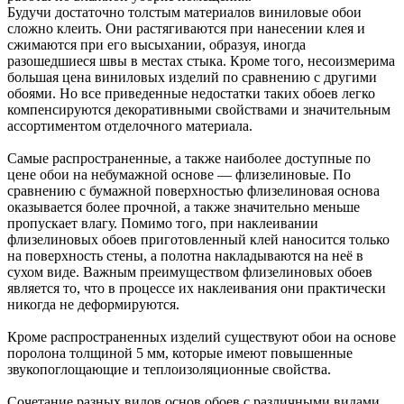
Будучи достаточно толстым материалов виниловые обои
сложно клеить. Они растягиваются при нанесении клея и
сжимаются при его высыхании, образуя, иногда
разошедшиеся швы в местах стыка. Кроме того, несоизмерима
большая цена виниловых изделий по сравнению с другими
обоями. Но все приведенные недостатки таких обоев легко
компенсируются декоративными свойствами и значительным
ассортиментом отделочного материала.
Самые распространенные, а также наиболее доступные по
цене обои на небумажной основе — флизелиновые. По
сравнению с бумажной поверхностью флизелиновая основа
оказывается более прочной, а также значительно меньше
пропускает влагу. Помимо того, при наклеивании
флизелиновых обоев приготовленный клей наносится только
на поверхность стены, а полотна накладываются на неё в
сухом виде. Важным преимуществом флизелиновых обоев
является то, что в процессе их наклеивания они практически
никогда не деформируются.
Кроме распространенных изделий существуют обои на основе
поролона толщиной 5 мм, которые имеют повышенные
звукопоглощающие и теплоизоляционные свойства.
Сочетание разных видов основ обоев с различными видами