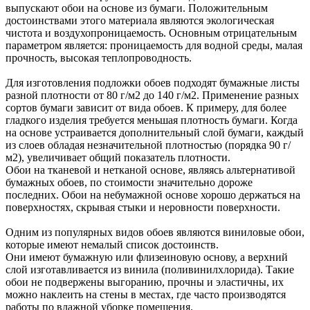
выпускают обои на основе из бумаги. Положительным
достоинствами этого материала являются экологическая
чистота и воздухопроницаемость. Основным отрицательным
параметром является: проницаемость для водной среды, малая
прочность, высокая теплопроводность.
Для изготовления подложки обоев подходят бумажные листы
разной плотности от 80 г/м2 до 140 г/м2. Применение разных
сортов бумаги зависит от вида обоев. К примеру, для более
гладкого изделия требуется меньшая плотность бумаги. Когда
на основе устраивается дополнительный слой бумаги, каждый
из слоев обладая незначительной плотностью (порядка 90 г/
м2), увеличивает общий показатель плотности.
Обои на тканевой и нетканой основе, являясь альтернативой
бумажных обоев, по стоимости значительно дороже
последних. Обои на небумажной основе хорошо держаться на
поверхностях, скрывая стыки и неровности поверхности.
Одним из популярных видов обоев являются виниловые обои,
которые имеют немалый список достоинств.
Они имеют бумажную или флизеиновую основу, а верхний
слой изготавливается из винила (поливинилхлорида). Такие
обои не подвержены выгоранию, прочны и эластичны, их
можно наклеить на стены в местах, где часто производятся
работы по влажной уборке помещения.