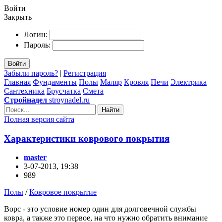
Войти
Закрыть
Логин:
Пароль:
Войти
Забыли пароль?
|
Регистрация
Главная
Фундаменты
Полы
Маляр
Кровля
Печи
Электрика
Сантехника
Брусчатка
Смета
Стройнадел
stroynadel.ru
Найти
Полная версия сайта
Характеристики коврового покрытия
master
3-07-2013, 19:38
989
Полы
/
Ковровое покрытие
Ворс - это условие номер один для долговечной службы
ковра, а также это первое, на что нужно обратить внимание