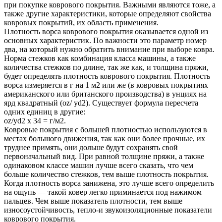
при покупке коврового покрытия. Важными являются тоже, а
также другие характеристики, которые определяют свойства
ковровых покрытий, их область применения.
Плотность ворса коврового покрытия оказывается одной из
основных характеристик. По важности это параметр номер
два, на который нужно обратить внимание при выборе ковра.
Норма стежков как комбинация класса машины, а также
количества стежков по длине, так же как, и толщина пряжи,
будет определять плотность коврового покрытия. Плотность
ворса измеряется в г на 1 м2 или же (в ковровых покрытиях
американского или британского производства) в унциях на
ярд квадратный (oz/ yd2). Существует формула пересчета
одних единиц в другие:
oz/yd2 х 34 = г/м2.
Ковровые покрытия с большей плотностью используются в
местах большого движения, так как они более прочные, их
труднее примять, они дольше будут сохранять свой
первоначальный вид. При равной толщине пряжи, а также
одинаковом классе машин лучше всего сказать, что чем
больше количество стежков, тем выше плотность покрытия.
Когда плотность ворса занижена, это лучше всего определить
на ощупь — такой ковер легко приминается под нажимом
пальцев. Чем выше показатель плотности, тем выше
износоустойчивость, тепло-и звукоизоляционные показатели
коврового покрытия.