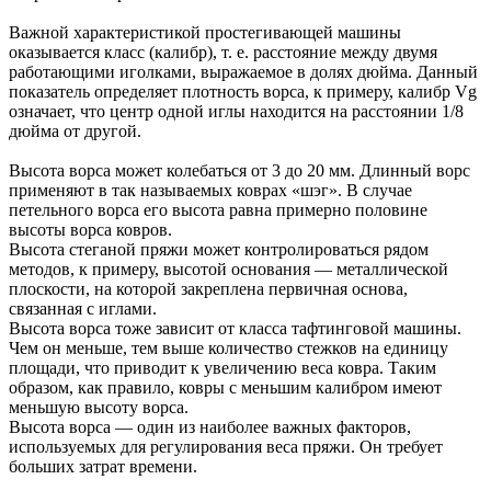
Важной характеристикой простегивающей машины
оказывается класс (калибр), т. е. расстояние между двумя
работающими иголками, выражаемое в долях дюйма. Данный
показатель определяет плотность ворса, к примеру, калибр Vg
означает, что центр одной иглы находится на расстоянии 1/8
дюйма от другой.
Высота ворса может колебаться от 3 до 20 мм. Длинный ворс
применяют в так называемых коврах «шэг». В случае
петельного ворса его высота равна примерно половине
высоты ворса ковров.
Высота стеганой пряжи может контролироваться рядом
методов, к примеру, высотой основания — металлической
плоскости, на которой закреплена первичная основа,
связанная с иглами.
Высота ворса тоже зависит от класса тафтинговой машины.
Чем он меньше, тем выше количество стежков на единицу
площади, что приводит к увеличению веса ковра. Таким
образом, как правило, ковры с меньшим калибром имеют
меньшую высоту ворса.
Высота ворса — один из наиболее важных факторов,
используемых для регулирования веса пряжи. Он требует
больших затрат времени.