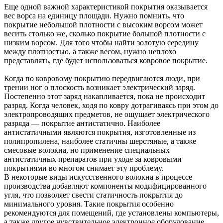
Еще одной важной характеристикой покрытия оказывается
вес ворса на единицу площади. Нужно помнить, что
покрытие небольшой плотности с высоким ворсом может
весить столько же, сколько покрытие большой плотности с
низким ворсом. Для того чтобы найти золотую середину
между плотностью, а также весом, нужно неплохо
представлять, где будет использоваться ковровое покрытие.
Когда по ковровому покрытию передвигаются люди, при
трении ног о плоскость возникает электрический заряд.
Постепенно этот заряд накапливается, пока не происходит
разряд. Когда человек, ходя по ковру дотрагиваясь при этом до
электропроводящих предметов, не ощущает электрического
разряда — покрытие антистатично. Наиболее
антистатичными являются покрытия, изготовленные из
полипропилена, наиболее статичны шерстяные, а также
смесовые волокна, но применение специальных
антистатичных препаратов при уходе за ковровыми
покрытиями во многом снимает эту проблему.
В некоторые виды искусственного волокна в процессе
производства добавляют компоненты модифицированного
угля, что позволяет свести статичность покрытия до
минимального уровня. Такие покрытия особенно
рекомендуются для помещений, где установлены компьютеры,
а также другое чувствительное электронное оборудование.