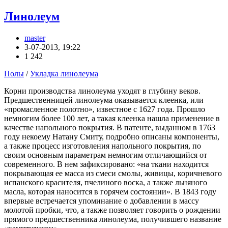
Линолеум
master
3-07-2013, 19:22
1 242
Полы
/
Укладка линолеума
Корни производства линолеума уходят в глубину веков.
Предшественницей линолеума оказывается клеенка, или
«промасленное полотно», известное с 1627 года. Прошло
немногим более 100 лет, а такая клеенка нашла применение в
качестве напольного покрытия. В патенте, выданном в 1763
году некоему Натану Смиту, подробно описаны компоненты,
а также процесс изготовления напольного покрытия, по
своим основным параметрам немногим отличающийся от
современного. В нем зафиксировано: «на ткани находится
покрывающая ее масса из смеси смолы, живицы, коричневого
испанского красителя, пчелиного воска, а также льняного
масла, которая наносится в горячем состоянии». В 1843 году
впервые встречается упоминание о добавлении в массу
молотой пробки, что, а также позволяет говорить о рождении
прямого предшественника линолеума, получившего название