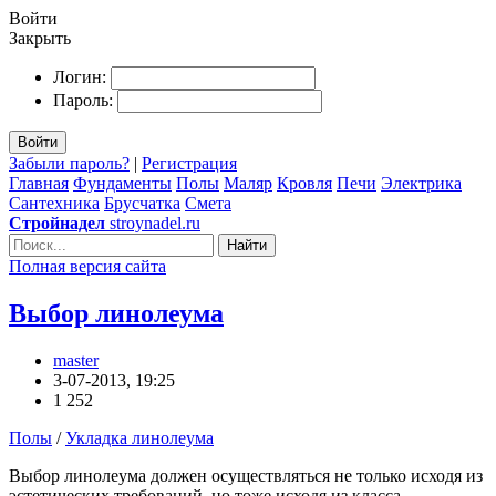
Войти
Закрыть
Логин:
Пароль:
Войти
Забыли пароль?
|
Регистрация
Главная
Фундаменты
Полы
Маляр
Кровля
Печи
Электрика
Сантехника
Брусчатка
Смета
Стройнадел
stroynadel.ru
Найти
Полная версия сайта
Выбор линолеума
master
3-07-2013, 19:25
1 252
Полы
/
Укладка линолеума
Выбор линолеума должен осуществляться не только исходя из
эстетических требований, но тоже исходя из класса