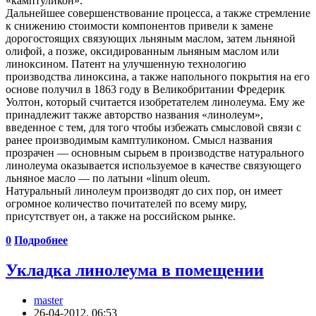
«камптуликон».
Дальнейшее совершенствование процесса, а также стремление
к снижению стоимости компонентов привели к замене
дорогостоящих связующих льняным маслом, затем льняной
олифой, а позже, оксидированным льняным маслом или
линоксином. Патент на улучшенную технологию
производства линоксина, а также напольного покрытия на его
основе получил в 1863 году в Великобритании Фредерик
Уолтон, который считается изобретателем линолеума. Ему же
принадлежит также авторство названия «линолеум»,
введенное с тем, для того чтобы избежать смысловой связи с
ранее производимым камптуликоном. Смысл названия
прозрачен — основным сырьем в производстве натурального
линолеума оказывается используемое в качестве связующего
льняное масло — по латыни «linum oleum.
Натуральный линолеум производят до сих пор, он имеет
огромное количество почитателей по всему миру,
присутствует он, а также на российском рынке.
0
Подробнее
Укладка линолеума в помещении
master
26-04-2012, 06:53