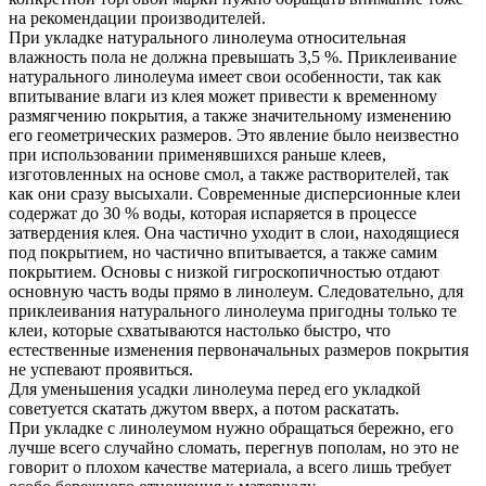
на рекомендации производителей.
При укладке натурального линолеума относительная
влажность пола не должна превышать 3,5 %. Приклеивание
натурального линолеума имеет свои особенности, так как
впитывание влаги из клея может привести к временному
размягчению покрытия, а также значительному изменению
его геометрических размеров. Это явление было неизвестно
при использовании применявшихся раньше клеев,
изготовленных на основе смол, а также растворителей, так
как они сразу высыхали. Современные дисперсионные клеи
содержат до 30 % воды, которая испаряется в процессе
затвердения клея. Она частично уходит в слои, находящиеся
под покрытием, но частично впитывается, а также самим
покрытием. Основы с низкой гигроскопичностью отдают
основную часть воды прямо в линолеум. Следовательно, для
приклеивания натурального линолеума пригодны только те
клеи, которые схватываются настолько быстро, что
естественные изменения первоначальных размеров покрытия
не успевают проявиться.
Для уменьшения усадки линолеума перед его укладкой
советуется скатать джутом вверх, а потом раскатать.
При укладке с линолеумом нужно обращаться бережно, его
лучше всего случайно сломать, перегнув пополам, но это не
говорит о плохом качестве материала, а всего лишь требует