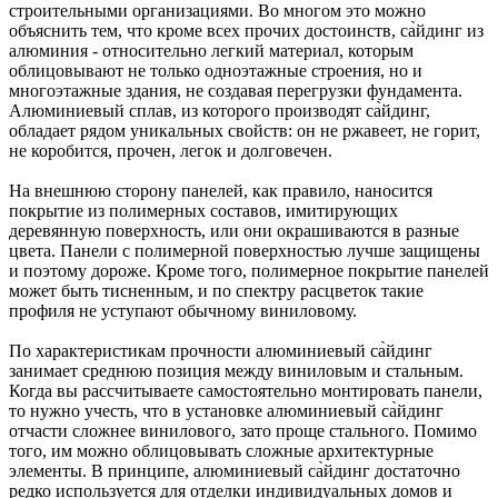
строительными организациями. Во многом это можно
объяснить тем, что кроме всех прочих достоинств, са̀йдинг из
алюминия - относительно легкий материал, которым
облицовывают не только одноэтажные строения, но и
многоэтажные здания, не создавая перегрузки фундамента.
Алюминиевый сплав, из которого производят са̀йдинг,
обладает рядом уникальных свойств: он не ржавеет, не горит,
не коробится, прочен, легок и долговечен.
На внешнюю сторону панелей, как правило, наносится
покрытие из полимерных составов, имитирующих
деревянную поверхность, или они окрашиваются в разные
цвета. Панели с полимерной поверхностью лучше защищены
и поэтому дороже. Кроме того, полимерное покрытие панелей
может быть тисненным, и по спектру расцветок такие
профиля не уступают обычному виниловому.
По характеристикам прочности алюминиевый са̀йдинг
занимает среднюю позиция между виниловым и стальным.
Когда вы рассчитываете самостоятельно монтировать панели,
то нужно учесть, что в установке алюминиевый са̀йдинг
отчасти сложнее винилового, зато проще стального. Помимо
того, им можно облицовывать сложные архитектурные
элементы. В принципе, алюминиевый са̀йдинг достаточно
редко используется для отделки индивидуальных домов и