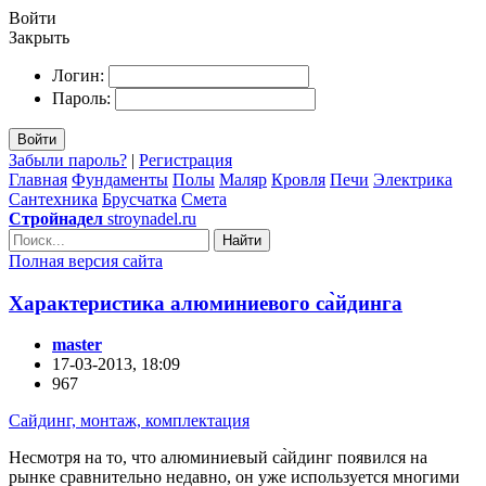
Войти
Закрыть
Логин:
Пароль:
Войти
Забыли пароль?
|
Регистрация
Главная
Фундаменты
Полы
Маляр
Кровля
Печи
Электрика
Сантехника
Брусчатка
Смета
Стройнадел
stroynadel.ru
Найти
Полная версия сайта
Характеристика алюминиевого са̀йдинга
master
17-03-2013, 18:09
967
Сайдинг, монтаж, комплектация
Несмотря на то, что алюминиевый са̀йдинг появился на
рынке сравнительно недавно, он уже используется многими