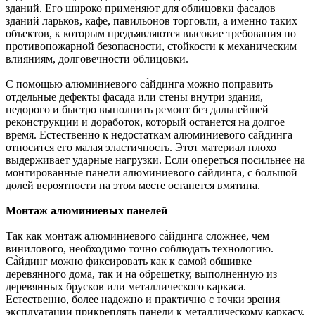
зданий. Его широко применяют для облицовки фасадов
зданий ларьков, кафе, павильонов торговли, а именно таких
объектов, к которым предъявляются высокие требования по
противопожарной безопасности, стойкости к механическим
влияниям, долговечности облицовки.
С помощью алюминиевого са̀йдинга можно поправить
отдельные дефекты фасада или стены внутри здания,
недорого и быстро выполнить ремонт без дальнейшей
реконструкции и доработок, который останется на долгое
время. Естественно к недостаткам алюминиевого са̀йдинга
относится его малая эластичность. Этот материал плохо
выдерживает ударные нагрузки. Если опереться посильнее на
монтированные панели алюминиевого са̀йдинга, с большой
долей вероятности на этом месте останется вмятина.
Монтаж алюминиевых панелей
Так как монтаж алюминиевого са̀йдинга сложнее, чем
винилового, необходимо точно соблюдать технологию.
Са̀йдинг можно фиксировать как к самой обшивке
деревянного дома, так и на обрешетку, выполненную из
деревянных брусков или металлического каркаса.
Естественно, более надежно и практично с точки зрения
эксплуатации прикреплять панели к металлическому каркасу.