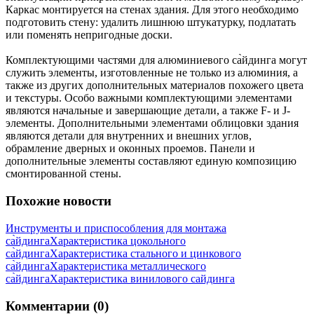
Каркас монтируется на стенах здания. Для этого необходимо
подготовить стену: удалить лишнюю штукатурку, подлатать
или поменять непригодные доски.
Комплектующими частями для алюминиевого са̀йдинга могут
служить элементы, изготовленные не только из алюминия, а
также из других дополнительных материалов похожего цвета
и текстуры. Особо важными комплектующими элементами
являются начальные и завершающие детали, а также F- и J-
элементы. Дополнительными элементами облицовки здания
являются детали для внутренних и внешних углов,
обрамление дверных и оконных проемов. Панели и
дополнительные элементы составляют единую композицию
смонтированной стены.
Похожие новости
Инструменты и приспособления для монтажа
са̀йдинга
Характеристика цокольного
са̀йдинга
Характеристика стального и цинкового
са̀йдинга
Характеристика металлического
са̀йдинга
Характеристика винилового сайдинга
Комментарии (0)